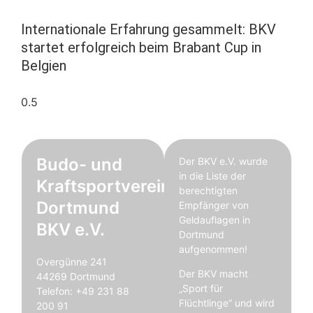
Internationale Erfahrung gesammelt: BKV
startet erfolgreich beim Brabant Cup in
Belgien
Budo- und
Der BKV e.V. wurde
in die Liste der
Kraftsportverein
berechtigten
Dortmund
Empfänger von
Geldauflagen in
BKV e.V.
Dortmund
aufgenommen!
Overgünne 241
Der BKV macht
44269 Dortmund
„Sport für
Telefon: +49 231 88
Flüchtlinge“ und wird
200 91